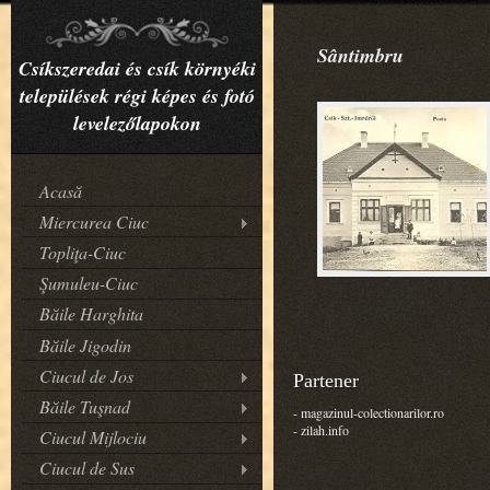
Sântimbru
Csíkszeredai és csík környéki
települések régi képes és fotó
levelezőlapokon
Acasă
Miercurea Ciuc
Topliţa-Ciuc
Şumuleu-Ciuc
Băile Harghita
Băile Jigodin
Ciucul de Jos
Partener
Băile Tuşnad
- magazinul-colectionarilor.ro
- zilah.info
Ciucul Mijlociu
Ciucul de Sus