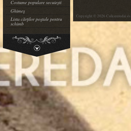
Costume populare secuiești
Ghimeş
Copyright © 2026 Csíkszeredai és 
Lista cărţilor poştale pentru
schimb