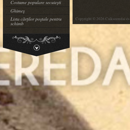
Costume populare secuiești
Ghimeş
Lista cărţilor poştale pentru
Copyright © 2026 Csíkszeredai és 
schimb