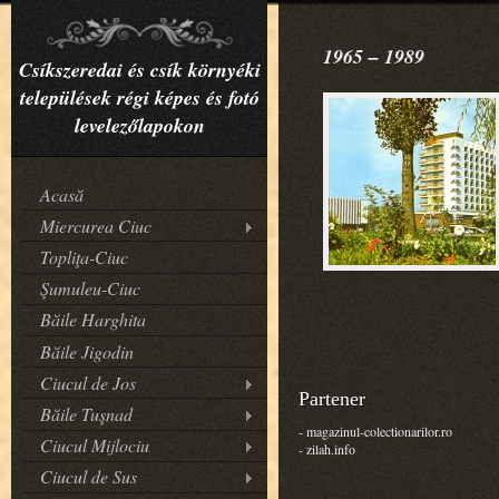
1965 – 1989
Csíkszeredai és csík környéki
települések régi képes és fotó
levelezőlapokon
Acasă
Miercurea Ciuc
Topliţa-Ciuc
Şumuleu-Ciuc
Băile Harghita
Băile Jigodin
Ciucul de Jos
Partener
Băile Tuşnad
- magazinul-colectionarilor.ro
Ciucul Mijlociu
- zilah.info
Ciucul de Sus